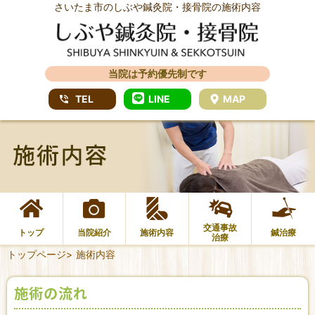
さいたま市のしぶや鍼灸院・接骨院の施術内容
当院は予約優先制です
TEL
LINE
MAP
交通事故
トップ
当院紹介
施術内容
鍼治療
治療
トップページ
>
施術内容
施術の流れ